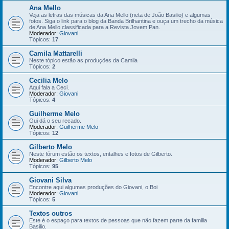
Ana Mello
Veja as letras das músicas da Ana Mello (neta de João Basilio) e algumas
fotos. Siga o link para o blog da Banda Brilhantina e ouça um trecho da música
de Ana Mello classificada para a Revista Jovem Pan.
Moderador:
Giovani
Tópicos:
17
Camila Mattarelli
Neste tópico estão as produções da Camila
Tópicos:
2
Cecilia Melo
Aqui fala a Ceci.
Moderador:
Giovani
Tópicos:
4
Guilherme Melo
Gui dá o seu recado.
Moderador:
Guilherme Melo
Tópicos:
12
Gilberto Melo
Neste fórum estão os textos, entalhes e fotos de Gilberto.
Moderador:
Gilberto Melo
Tópicos:
95
Giovani Silva
Encontre aqui algumas produções do Giovani, o Boi
Moderador:
Giovani
Tópicos:
5
Textos outros
Este é o espaço para textos de pessoas que não fazem parte da familia
Basilio.