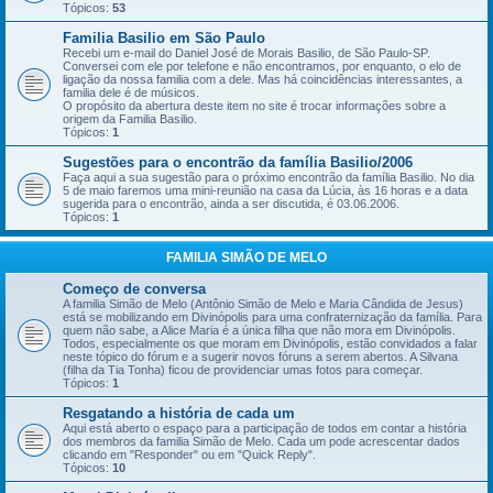
Tópicos:
53
Familia Basilio em São Paulo
Recebi um e-mail do Daniel José de Morais Basilio, de São Paulo-SP.
Conversei com ele por telefone e não encontramos, por enquanto, o elo de
ligação da nossa familia com a dele. Mas há coincidências interessantes, a
familia dele é de músicos.
O propósito da abertura deste item no site é trocar informações sobre a
origem da Familia Basilio.
Tópicos:
1
Sugestões para o encontrão da família Basilio/2006
Faça aqui a sua sugestão para o próximo encontrão da família Basilio. No dia
5 de maio faremos uma mini-reunião na casa da Lúcia, às 16 horas e a data
sugerida para o encontrão, ainda a ser discutida, é 03.06.2006.
Tópicos:
1
FAMILIA SIMÃO DE MELO
Começo de conversa
A familia Simão de Melo (Antônio Simão de Melo e Maria Cândida de Jesus)
está se mobilizando em Divinópolis para uma confraternização da família. Para
quem não sabe, a Alice Maria é a única filha que não mora em Divinópolis.
Todos, especialmente os que moram em Divinópolis, estão convidados a falar
neste tópico do fórum e a sugerir novos fóruns a serem abertos. A Silvana
(filha da Tia Tonha) ficou de providenciar umas fotos para começar.
Tópicos:
1
Resgatando a história de cada um
Aqui está aberto o espaço para a participação de todos em contar a história
dos membros da familia Simão de Melo. Cada um pode acrescentar dados
clicando em "Responder" ou em "Quick Reply".
Tópicos:
10