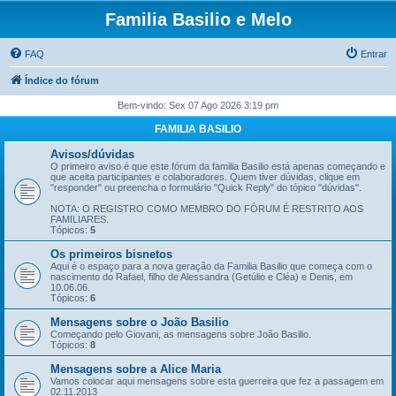
Familia Basilio e Melo
FAQ
Entrar
Índice do fórum
Bem-vindo: Sex 07 Ago 2026 3:19 pm
FAMILIA BASILIO
Avisos/dúvidas
O primeiro aviso é que este fórum da familia Basilio está apenas começando e
que aceita participantes e colaboradores. Quem tiver dúvidas, clique em
"responder" ou preencha o formulário "Quick Reply" do tópico "dúvidas".
NOTA: O REGISTRO COMO MEMBRO DO FÓRUM É RESTRITO AOS
FAMILIARES.
Tópicos:
5
Os primeiros bisnetos
Aqui é o espaço para a nova geração da Familia Basilio que começa com o
nascimento do Rafael, filho de Alessandra (Getúlio e Cléa) e Denis, em
10.06.06.
Tópicos:
6
Mensagens sobre o João Basilio
Começando pelo Giovani, as mensagens sobre João Basilio.
Tópicos:
8
Mensagens sobre a Alice Maria
Vamos colocar aqui mensagens sobre esta guerreira que fez a passagem em
02.11.2013