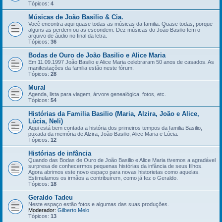
Tópicos:
4
Músicas de João Basilio & Cia.
Você encontra aqui quase todas as músicas da familia. Quase todas, porque
alguns as perdem ou as escondem. Dez músicas do João Basilio tem o
arquivo de áudio no final da letra.
Tópicos:
36
Bodas de Ouro de João Basilio e Alice Maria
Em 11.09.1997 João Basilio e Alice Maria celebraram 50 anos de casados. As
manifestações da familia estão neste fórum.
Tópicos:
28
Mural
Agenda, lista para viagem, árvore genealógica, fotos, etc.
Tópicos:
54
Histórias da Familia Basilio (Maria, Alzira, João e Alice,
Lúcia, Neli)
Aqui está bem contada a história dos primeiros tempos da familia Basilio,
puxada da memória de Alzira, João Basilio, Alice Maria e Lúcia.
Tópicos:
12
Histórias de infância
Quando das Bodas de Ouro de João Basilio e Alice Maria tivemos a agradável
surpresa de conhecermos pequenas histórias da infância de seus filhos.
Agora abrimos este novo espaço para novas historietas como aquelas.
Estimulamos os irmãos a contribuírem, como já fez o Geraldo.
Tópicos:
18
Geraldo Tadeu
Neste espaço estão fotos e algumas das suas produções.
Moderador:
Gilberto Melo
Tópicos:
13