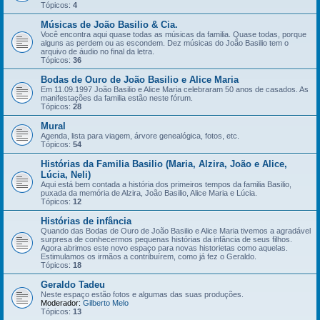
Tópicos:
4
Músicas de João Basilio & Cia.
Você encontra aqui quase todas as músicas da familia. Quase todas, porque
alguns as perdem ou as escondem. Dez músicas do João Basilio tem o
arquivo de áudio no final da letra.
Tópicos:
36
Bodas de Ouro de João Basilio e Alice Maria
Em 11.09.1997 João Basilio e Alice Maria celebraram 50 anos de casados. As
manifestações da familia estão neste fórum.
Tópicos:
28
Mural
Agenda, lista para viagem, árvore genealógica, fotos, etc.
Tópicos:
54
Histórias da Familia Basilio (Maria, Alzira, João e Alice,
Lúcia, Neli)
Aqui está bem contada a história dos primeiros tempos da familia Basilio,
puxada da memória de Alzira, João Basilio, Alice Maria e Lúcia.
Tópicos:
12
Histórias de infância
Quando das Bodas de Ouro de João Basilio e Alice Maria tivemos a agradável
surpresa de conhecermos pequenas histórias da infância de seus filhos.
Agora abrimos este novo espaço para novas historietas como aquelas.
Estimulamos os irmãos a contribuírem, como já fez o Geraldo.
Tópicos:
18
Geraldo Tadeu
Neste espaço estão fotos e algumas das suas produções.
Moderador:
Gilberto Melo
Tópicos:
13