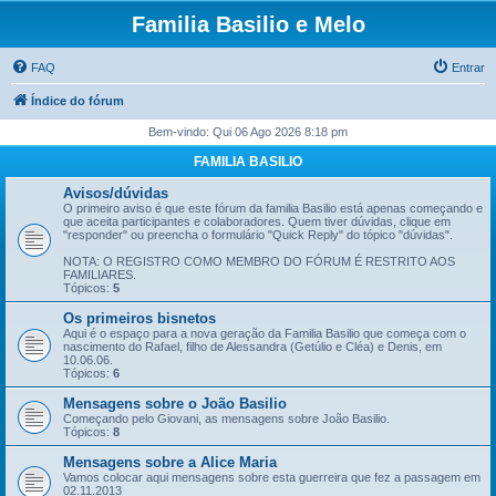
Familia Basilio e Melo
FAQ
Entrar
Índice do fórum
Bem-vindo: Qui 06 Ago 2026 8:18 pm
FAMILIA BASILIO
Avisos/dúvidas
O primeiro aviso é que este fórum da familia Basilio está apenas começando e
que aceita participantes e colaboradores. Quem tiver dúvidas, clique em
"responder" ou preencha o formulário "Quick Reply" do tópico "dúvidas".
NOTA: O REGISTRO COMO MEMBRO DO FÓRUM É RESTRITO AOS
FAMILIARES.
Tópicos:
5
Os primeiros bisnetos
Aqui é o espaço para a nova geração da Familia Basilio que começa com o
nascimento do Rafael, filho de Alessandra (Getúlio e Cléa) e Denis, em
10.06.06.
Tópicos:
6
Mensagens sobre o João Basilio
Começando pelo Giovani, as mensagens sobre João Basilio.
Tópicos:
8
Mensagens sobre a Alice Maria
Vamos colocar aqui mensagens sobre esta guerreira que fez a passagem em
02.11.2013