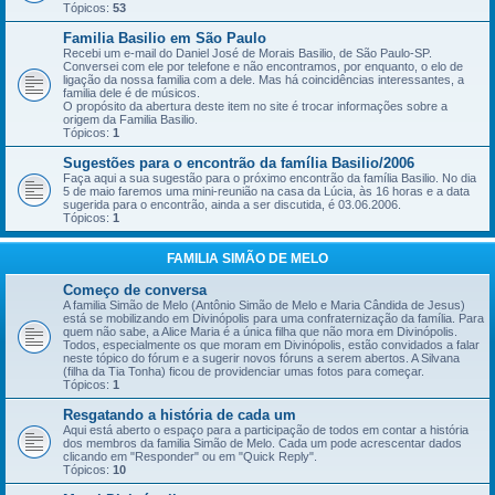
Tópicos:
53
Familia Basilio em São Paulo
Recebi um e-mail do Daniel José de Morais Basilio, de São Paulo-SP.
Conversei com ele por telefone e não encontramos, por enquanto, o elo de
ligação da nossa familia com a dele. Mas há coincidências interessantes, a
familia dele é de músicos.
O propósito da abertura deste item no site é trocar informações sobre a
origem da Familia Basilio.
Tópicos:
1
Sugestões para o encontrão da família Basilio/2006
Faça aqui a sua sugestão para o próximo encontrão da família Basilio. No dia
5 de maio faremos uma mini-reunião na casa da Lúcia, às 16 horas e a data
sugerida para o encontrão, ainda a ser discutida, é 03.06.2006.
Tópicos:
1
FAMILIA SIMÃO DE MELO
Começo de conversa
A familia Simão de Melo (Antônio Simão de Melo e Maria Cândida de Jesus)
está se mobilizando em Divinópolis para uma confraternização da família. Para
quem não sabe, a Alice Maria é a única filha que não mora em Divinópolis.
Todos, especialmente os que moram em Divinópolis, estão convidados a falar
neste tópico do fórum e a sugerir novos fóruns a serem abertos. A Silvana
(filha da Tia Tonha) ficou de providenciar umas fotos para começar.
Tópicos:
1
Resgatando a história de cada um
Aqui está aberto o espaço para a participação de todos em contar a história
dos membros da familia Simão de Melo. Cada um pode acrescentar dados
clicando em "Responder" ou em "Quick Reply".
Tópicos:
10