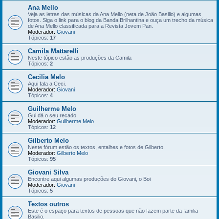
Ana Mello
Veja as letras das músicas da Ana Mello (neta de João Basilio) e algumas
fotos. Siga o link para o blog da Banda Brilhantina e ouça um trecho da música
de Ana Mello classificada para a Revista Jovem Pan.
Moderador:
Giovani
Tópicos:
17
Camila Mattarelli
Neste tópico estão as produções da Camila
Tópicos:
2
Cecilia Melo
Aqui fala a Ceci.
Moderador:
Giovani
Tópicos:
4
Guilherme Melo
Gui dá o seu recado.
Moderador:
Guilherme Melo
Tópicos:
12
Gilberto Melo
Neste fórum estão os textos, entalhes e fotos de Gilberto.
Moderador:
Gilberto Melo
Tópicos:
95
Giovani Silva
Encontre aqui algumas produções do Giovani, o Boi
Moderador:
Giovani
Tópicos:
5
Textos outros
Este é o espaço para textos de pessoas que não fazem parte da familia
Basilio.