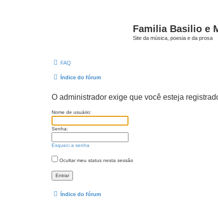
Familia Basilio e 
Site da música, poesia e da prosa
FAQ
Índice do fórum
O administrador exige que você esteja registrado
Nome de usuário:
Senha:
Esqueci a senha
Ocultar meu status nesta sessão
Índice do fórum