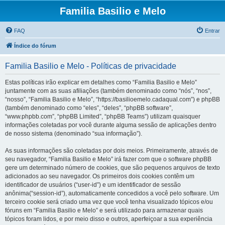
Familia Basilio e Melo
FAQ
Entrar
Índice do fórum
Familia Basilio e Melo - Políticas de privacidade
Estas políticas irão explicar em detalhes como “Familia Basilio e Melo”
juntamente com as suas afiliações (também denominado como “nós”, “nos”,
“nosso”, “Familia Basilio e Melo”, “https://basilioemelo.cadaqual.com”) e phpBB
(também denominado como “eles”, “deles”, “phpBB software”,
“www.phpbb.com”, “phpBB Limited”, “phpBB Teams”) utilizam quaisquer
informações coletadas por você durante alguma sessão de aplicações dentro
de nosso sistema (denominado “sua informação”).
As suas informações são coletadas por dois meios. Primeiramente, através de
seu navegador, “Familia Basilio e Melo” irá fazer com que o software phpBB
gere um determinado número de cookies, que são pequenos arquivos de texto
adicionados ao seu navegador. Os primeiros dois cookies contêm um
identificador de usuários (“user-id”) e um identificador de sessão
anônima(“session-id”), automaticamente concedidos a você pelo software. Um
terceiro cookie será criado uma vez que você tenha visualizado tópicos e/ou
fóruns em “Familia Basilio e Melo” e será utilizado para armazenar quais
tópicos foram lidos, e por meio disso e outros, aperfeiçoar a sua experiência