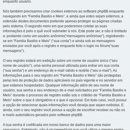
enquanto usuário.
Nós também precisamos criar cookies externos ao software phpBB enquanto
navegando em “Familia Basilio e Melo”, e ainda que estes sejam externos, a
extensão destes documentos pretende apenas proteger as páginas criadas
pelo sistema. O segundo meio em que poderemos coletar as suas
informações é pelo o quê você submeter à nós. Este pode ser, e não é limitado
a: postando como um usuário anônimo(“mensagens anônimas”), registrando-
se em “Familia Basilio e Melo” (“sua conta”) e ainda sob as mensagens
enviadas por você após o registro e enquanto feito o login no fórum(“suas
mensagens”).
O seu registro estará em exibição sobre um nome de usuário único (“seu
nome de usuário”), uma senha pessoal utilizada para entrar em sua conta
(“sua senha”) e um endereço de e-mail válido e restrito (“seu e-mail”). As
informações para o seu registro em “Familia Basilio e Melo” são protegidas
pelas leis de proteção de dados aplicáveis no país vigente e no servidor em
que estamos hospedados. Qualquer informação além de seu nome de
usuário, sua senha e seu endereço de e-mail solicitados por “Familia Basilio e
Melo” durante o processo de registro estão sob o critédio de “Familia Basilio e
Melo” sobre o que é obrigatório e o que é opcional. Em todo caso, você possui
a opção de selecionar quais informações você deseja que sejam exibidas. E
ainda, com o seu registro você possui a opção de escolher receber ou não os
e-mails automáticos gerados pelo software phpBB.
A sua senha é codificada em nosso banco de dados para uma maior
segurança. Entretanto, não é recomendável que você utilize a mesma senha