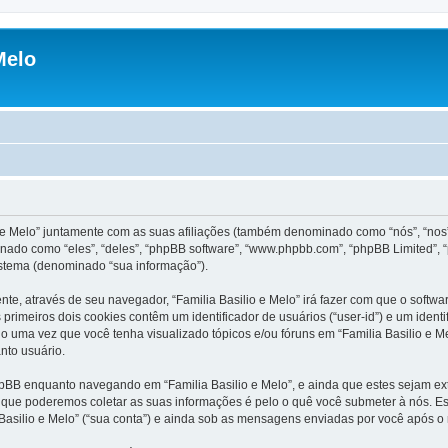
Melo
o e Melo” juntamente com as suas afiliações (também denominado como “nós”, “nos”,
nado como “eles”, “deles”, “phpBB software”, “www.phpbb.com”, “phpBB Limited”, 
stema (denominado “sua informação”).
nte, através de seu navegador, “Familia Basilio e Melo” irá fazer com que o sof
rimeiros dois cookies contêm um identificador de usuários (“user-id”) e um ident
o uma vez que você tenha visualizado tópicos e/ou fóruns em “Familia Basilio e Me
nto usuário.
pBB enquanto navegando em “Familia Basilio e Melo”, e ainda que estes sejam e
que poderemos coletar as suas informações é pelo o quê você submeter à nós. Est
silio e Melo” (“sua conta”) e ainda sob as mensagens enviadas por você após o r