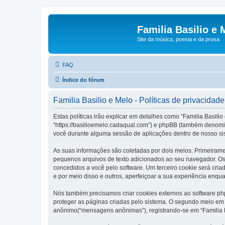
Familia Basilio e 
Site da música, poesia e da prosa
FAQ
Índice do fórum
Familia Basilio e Melo - Políticas de privacidade
Estas políticas irão explicar em detalhes como “Familia Basili
“https://basilioemelo.cadaqual.com”) e phpBB (também denomi
você durante alguma sessão de aplicações dentro de nosso si
As suas informações são coletadas por dois meios. Primeirame
pequenos arquivos de texto adicionados ao seu navegador. Os p
concedidos a você pelo software. Um terceiro cookie será criad
e por meio disso e outros, aperfeiçoar a sua experiência enqua
Nós também precisamos criar cookies externos ao software ph
proteger as páginas criadas pelo sistema. O segundo meio em 
anônimo(“mensagens anônimas”), registrando-se em “Familia Ba