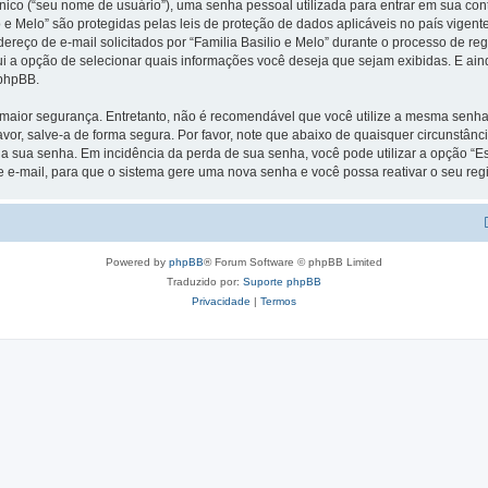
ico (“seu nome de usuário”), uma senha pessoal utilizada para entrar em sua conta
lio e Melo” são protegidas pelas leis de proteção de dados aplicáveis no país vig
ço de e-mail solicitados por “Familia Basilio e Melo” durante o processo de regis
ui a opção de selecionar quais informações você deseja que sejam exibidas. E ain
 phpBB.
ior segurança. Entretanto, não é recomendável que você utilize a mesma senha pa
favor, salve-a de forma segura. Por favor, note que abaixo de quaisquer circunstânc
ir a sua senha. Em incidência da perda de sua senha, você pode utilizar a opção “
e e-mail, para que o sistema gere uma nova senha e você possa reativar o seu regi
Powered by
phpBB
® Forum Software © phpBB Limited
Traduzido por:
Suporte phpBB
Privacidade
|
Termos