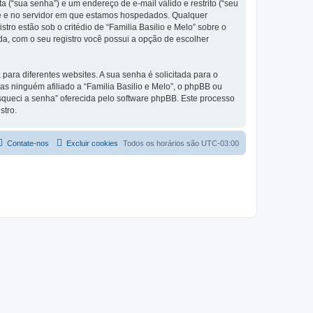
 (“sua senha”) e um endereço de e-mail válido e restrito (“seu
ente e no servidor em que estamos hospedados. Qualquer
tro estão sob o critédio de “Familia Basilio e Melo” sobre o
da, com o seu registro você possui a opção de escolher
ra diferentes websites. A sua senha é solicitada para o
ias ninguém afiliado a “Familia Basilio e Melo”, o phpBB ou
Esqueci a senha” oferecida pelo software phpBB. Este processo
stro.
Contate-nos
Excluir cookies
Todos os horários são
UTC-03:00