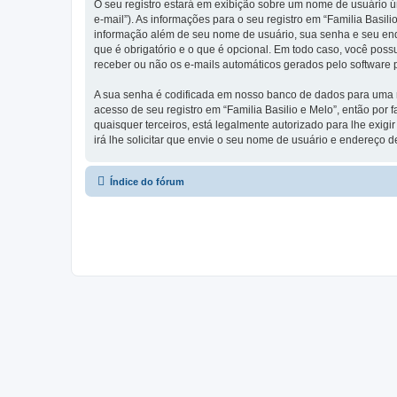
O seu registro estará em exibição sobre um nome de usuário ún
e-mail”). As informações para o seu registro em “Familia Basi
informação além de seu nome de usuário, sua senha e seu endere
que é obrigatório e o que é opcional. Em todo caso, você poss
receber ou não os e-mails automáticos gerados pelo software
A sua senha é codificada em nosso banco de dados para uma ma
acesso de seu registro em “Familia Basilio e Melo”, então por 
quaisquer terceiros, está legalmente autorizado para lhe exig
irá lhe solicitar que envie o seu nome de usuário e endereço d
Índice do fórum