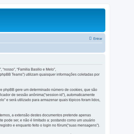
Entrar
 “nosso”, “Familia Basilio e Melo”,
“phpBB Teams”) utilizam quaisquer informações coletadas por
tware phpBB gere um determinado número de cookies, que são
ificador de sessão anônima(“session-id”), automaticamente
lo” e será utilizado para armazenar quais tópicos foram lidos,
xternos, a extensão destes documentos pretende apenas
e pode ser, e não é limitado a: postando como um usuário
egistro e enquanto feito o login no fórum(“suas mensagens”).