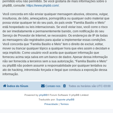
permitido e/ou não permitido. Se você gostaria de mais informações sobre o
phpBB, consulte:
https://www.phpbb.com/
.
Você concorda em não enviar qualquer mensagem abusiva, obscena, vulgar,
insultuosa, de ódio, ameaçadora, pornográfica ou qualquer outro material que
possa violar qualquer lei do seu país, do país onde “Familia Basilio e Melo”
está hospedado ou leis internacionais. Se você violar isso, você corre o risco
de ser imediatamente e permanentemente banido, com notificação do seu
Serviço de Provedor de Internet, se necessário. Os endereços de IP de todas
as mensagens são registrados para ajudar a implementar essas condições.
Você concorda que “Familia Basilio e Melo” tem o direito de excluir, editar,
mover ou trancar qualquer tópico a qualquer hora que eles assim o decidam e
seja implícito. Como usuário você aceita que qualquer informação que
forneceu acima seja salva em um banco de dados. Apesar dessa informação
não ser fornecida a terceiros sem a sua autorização, “Familia Basilio e Melo”
ou phpBB não podem assumir a responsabilidade por qualquer tentativa ou
ato de hacking, intromissão forçada e ilegal que conduza a exposição dessa
informação.
Índice do fórum
Contate-nos
Todos os horários são
UTC-03:00
Powered by
phpBB
® Forum Software © phpBB Limited
Traduzido por:
Suporte phpBB
Privacidade
|
Termos