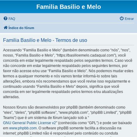
Familia Basilio e Melo
FAQ
Entrar
Índice do fórum
Familia Basilio e Melo - Termos de uso
Acessando “Familia Basilio e Melo” (também denominado como “nós”, “nos”,
nosso, “Familia Basilio e Melo”, “https://basilioemelo.cadaqual.com”), você
concorda em estar legalmente respaldado pelos seguintes termos. Caso você
não concorde em estar legalmente respaldado pelos seguintes termos, por
favor não acesse e/ou use “Familia Basilio e Melo”. Nós podemos mudar estes
termos a qualquer momento e nós vamos tentar informá-lo sobre tais
alterações, embora nós recomendamos que você revise isso regularmente e
continuado usando “Familia Basilio e Melo” depois, significa que você
concorda em ser legalmente respaldado pelos termos e/ou atualizações
alteradas.
Nossos fóruns são desenvolvidos por phpBB (também denominado como
“eles”, “deles”, “phpBB software”, “www.phpbb.com”, “phpBB Limited”, “phpBB
Teams”) que é um sistema de fórum lançado sob a “
GNU General Public License v2
” (conhecida como “GPL”) e pode ser baixado
em
www.phpbb.com
. O software phpBB somente facilita a discussão na
internet; phpBB Limited não é responsável pelo conteúdo ou conduta