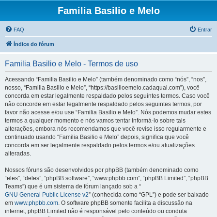
Familia Basilio e Melo
FAQ
Entrar
Índice do fórum
Familia Basilio e Melo - Termos de uso
Acessando “Familia Basilio e Melo” (também denominado como “nós”, “nos”,
nosso, “Familia Basilio e Melo”, “https://basilioemelo.cadaqual.com”), você
concorda em estar legalmente respaldado pelos seguintes termos. Caso você
não concorde em estar legalmente respaldado pelos seguintes termos, por
favor não acesse e/ou use “Familia Basilio e Melo”. Nós podemos mudar estes
termos a qualquer momento e nós vamos tentar informá-lo sobre tais
alterações, embora nós recomendamos que você revise isso regularmente e
continuado usando “Familia Basilio e Melo” depois, significa que você
concorda em ser legalmente respaldado pelos termos e/ou atualizações
alteradas.
Nossos fóruns são desenvolvidos por phpBB (também denominado como
“eles”, “deles”, “phpBB software”, “www.phpbb.com”, “phpBB Limited”, “phpBB
Teams”) que é um sistema de fórum lançado sob a “
GNU General Public License v2
” (conhecida como “GPL”) e pode ser baixado
em
www.phpbb.com
. O software phpBB somente facilita a discussão na
internet; phpBB Limited não é responsável pelo conteúdo ou conduta