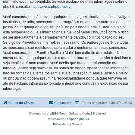
permitido e/ou não permitido. Se você gostaria de mais informações sobre o
phpBB, consulte:
https://www.phpbb.com/
.
Você concorda em não enviar qualquer mensagem abusiva, obscena, vulgar,
insultuosa, de ódio, ameaçadora, pornográfica ou qualquer outro material que
possa violar qualquer lei do seu país, do país onde “Familia Basilio e Melo”
está hospedado ou leis internacionais. Se você violar isso, você corre o risco
de ser imediatamente e permanentemente banido, com notificação do seu
Serviço de Provedor de Internet, se necessário. Os endereços de IP de todas
as mensagens são registrados para ajudar a implementar essas condições.
Você concorda que “Familia Basilio e Melo” tem o direito de excluir, editar,
mover ou trancar qualquer tópico a qualquer hora que eles assim o decidam e
seja implícito. Como usuário você aceita que qualquer informação que
forneceu acima seja salva em um banco de dados. Apesar dessa informação
não ser fornecida a terceiros sem a sua autorização, “Familia Basilio e Melo”
ou phpBB não podem assumir a responsabilidade por qualquer tentativa ou
ato de hacking, intromissão forçada e ilegal que conduza a exposição dessa
informação.
Índice do fórum
Contate-nos
Todos os horários são
UTC-03:00
Powered by
phpBB
® Forum Software © phpBB Limited
Traduzido por:
Suporte phpBB
Privacidade
|
Termos