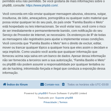
permitido e/ou não permitido. Se você gostaria de mais informações sobre o
phpBB, consulte:
https://www.phpbb.com/
.
Você concorda em não enviar qualquer mensagem abusiva, obscena, vulgar,
insultuosa, de ódio, ameaçadora, pornográfica ou qualquer outro material que
possa violar qualquer lei do seu país, do país onde “Familia Basilio e Melo”
está hospedado ou leis internacionais. Se você violar isso, você corre o risco
de ser imediatamente e permanentemente banido, com notificação do seu
Serviço de Provedor de Internet, se necessário. Os endereços de IP de todas
as mensagens são registrados para ajudar a implementar essas condições.
Você concorda que “Familia Basilio e Melo” tem o direito de excluir, editar,
mover ou trancar qualquer tópico a qualquer hora que eles assim o decidam e
seja implícito. Como usuário você aceita que qualquer informação que
forneceu acima seja salva em um banco de dados. Apesar dessa informação
não ser fornecida a terceiros sem a sua autorização, “Familia Basilio e Melo”
ou phpBB não podem assumir a responsabilidade por qualquer tentativa ou
ato de hacking, intromissão forçada e ilegal que conduza a exposição dessa
informação.
Índice do fórum
Contate-nos
Todos os horários são
UTC-03:00
Powered by
phpBB
® Forum Software © phpBB Limited
Traduzido por:
Suporte phpBB
Privacidade
|
Termos