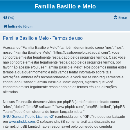
Familia Basilio e Melo
FAQ
Entrar
Índice do fórum
Familia Basilio e Melo - Termos de uso
Acessando “Familia Basilio e Melo” (também denominado como “nós”, “nos”,
nosso, “Familia Basilio e Melo”, “https://basilioemelo.cadaqual.com”), você
concorda em estar legalmente respaldado pelos seguintes termos. Caso você
não concorde em estar legalmente respaldado pelos seguintes termos, por
favor não acesse e/ou use “Familia Basilio e Melo”. Nós podemos mudar estes
termos a qualquer momento e nós vamos tentar informá-lo sobre tais
alterações, embora nós recomendamos que você revise isso regularmente e
continuado usando “Familia Basilio e Melo” depois, significa que você
concorda em ser legalmente respaldado pelos termos e/ou atualizações
alteradas.
Nossos fóruns são desenvolvidos por phpBB (também denominado como
“eles”, “deles”, “phpBB software”, “www.phpbb.com”, “phpBB Limited”, “phpBB
Teams”) que é um sistema de fórum lançado sob a “
GNU General Public License v2
” (conhecida como “GPL”) e pode ser baixado
em
www.phpbb.com
. O software phpBB somente facilita a discussão na
internet; phpBB Limited não é responsável pelo conteúdo ou conduta