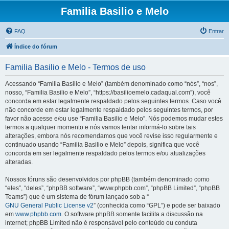
Familia Basilio e Melo
FAQ
Entrar
Índice do fórum
Familia Basilio e Melo - Termos de uso
Acessando “Familia Basilio e Melo” (também denominado como “nós”, “nos”,
nosso, “Familia Basilio e Melo”, “https://basilioemelo.cadaqual.com”), você
concorda em estar legalmente respaldado pelos seguintes termos. Caso você
não concorde em estar legalmente respaldado pelos seguintes termos, por
favor não acesse e/ou use “Familia Basilio e Melo”. Nós podemos mudar estes
termos a qualquer momento e nós vamos tentar informá-lo sobre tais
alterações, embora nós recomendamos que você revise isso regularmente e
continuado usando “Familia Basilio e Melo” depois, significa que você
concorda em ser legalmente respaldado pelos termos e/ou atualizações
alteradas.
Nossos fóruns são desenvolvidos por phpBB (também denominado como
“eles”, “deles”, “phpBB software”, “www.phpbb.com”, “phpBB Limited”, “phpBB
Teams”) que é um sistema de fórum lançado sob a “
GNU General Public License v2
” (conhecida como “GPL”) e pode ser baixado
em
www.phpbb.com
. O software phpBB somente facilita a discussão na
internet; phpBB Limited não é responsável pelo conteúdo ou conduta