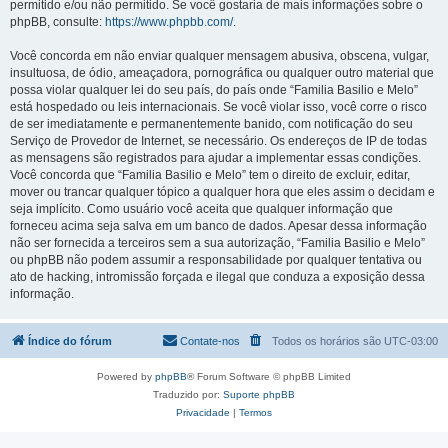
permitido e/ou não permitido. Se você gostaria de mais informações sobre o
phpBB, consulte:
https://www.phpbb.com/
.
Você concorda em não enviar qualquer mensagem abusiva, obscena, vulgar,
insultuosa, de ódio, ameaçadora, pornográfica ou qualquer outro material que
possa violar qualquer lei do seu país, do país onde “Familia Basilio e Melo”
está hospedado ou leis internacionais. Se você violar isso, você corre o risco
de ser imediatamente e permanentemente banido, com notificação do seu
Serviço de Provedor de Internet, se necessário. Os endereços de IP de todas
as mensagens são registrados para ajudar a implementar essas condições.
Você concorda que “Familia Basilio e Melo” tem o direito de excluir, editar,
mover ou trancar qualquer tópico a qualquer hora que eles assim o decidam e
seja implícito. Como usuário você aceita que qualquer informação que
forneceu acima seja salva em um banco de dados. Apesar dessa informação
não ser fornecida a terceiros sem a sua autorização, “Familia Basilio e Melo”
ou phpBB não podem assumir a responsabilidade por qualquer tentativa ou
ato de hacking, intromissão forçada e ilegal que conduza a exposição dessa
informação.
Índice do fórum
Contate-nos
Todos os horários são
UTC-03:00
Powered by
phpBB
® Forum Software © phpBB Limited
Traduzido por:
Suporte phpBB
Privacidade
|
Termos