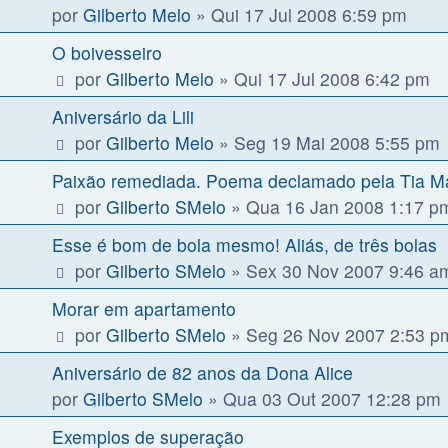
por
Gilberto Melo
»
Qui 17 Jul 2008 6:59 pm
O boivesseiro
por
Gilberto Melo
»
Qui 17 Jul 2008 6:42 pm
Aniversário da Lili
por
Gilberto Melo
»
Seg 19 Mai 2008 5:55 pm
Paixão remediada. Poema declamado pela Tia M
por
Gilberto SMelo
»
Qua 16 Jan 2008 1:17 p
Esse é bom de bola mesmo! Aliás, de três bolas
por
Gilberto SMelo
»
Sex 30 Nov 2007 9:46 a
Morar em apartamento
por
Gilberto SMelo
»
Seg 26 Nov 2007 2:53 p
Aniversário de 82 anos da Dona Alice
por
Gilberto SMelo
»
Qua 03 Out 2007 12:28 pm
Exemplos de superação