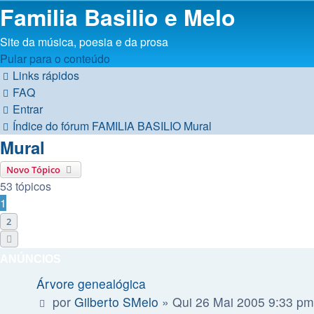
Familia Basilio e Melo
Site da música, poesia e da prosa
Pular para o conteúdo
Links rápidos
FAQ
Entrar
Índice do fórum
FAMILIA BASILIO
Mural
Mural
Novo Tópico
53 tópicos
1
2
Próximo
ANÚNCIOS
Árvore genealógica
por
Gilberto SMelo
»
Qui 26 Mai 2005 9:33 pm