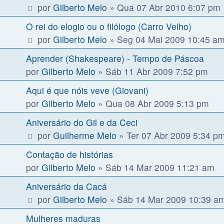
por
Gilberto Melo
»
Qua 07 Abr 2010 6:07 pm
O rei do elogio ou o filólogo (Carro Velho)
por
Gilberto Melo
»
Seg 04 Mai 2009 10:45 a
Aprender (Shakespeare) - Tempo de Páscoa
por
Gilberto Melo
»
Sáb 11 Abr 2009 7:52 pm
Aqui é que nóis veve (Giovani)
por
Gilberto Melo
»
Qua 08 Abr 2009 5:13 pm
Aniversário do Gil e da Ceci
por
Guilherme Melo
»
Ter 07 Abr 2009 5:34 p
Contação de histórias
por
Gilberto Melo
»
Sáb 14 Mar 2009 11:21 am
Aniversário da Cacá
por
Gilberto Melo
»
Sáb 14 Mar 2009 10:39 a
Mulheres maduras