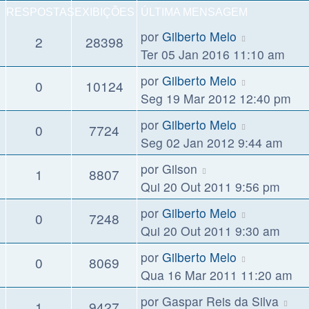
RESPOSTAS
EXIBIÇÕES
ÚLTIMA MENSAGEM
por
Gilberto Melo
2
28398
Ter 05 Jan 2016 11:10 am
por
Gilberto Melo
0
10124
Seg 19 Mar 2012 12:40 pm
por
Gilberto Melo
0
7724
Seg 02 Jan 2012 9:44 am
por
Gilson
1
8807
Qui 20 Out 2011 9:56 pm
por
Gilberto Melo
0
7248
Qui 20 Out 2011 9:30 am
por
Gilberto Melo
0
8069
Qua 16 Mar 2011 11:20 am
por
Gaspar Reis da Silva
1
9427