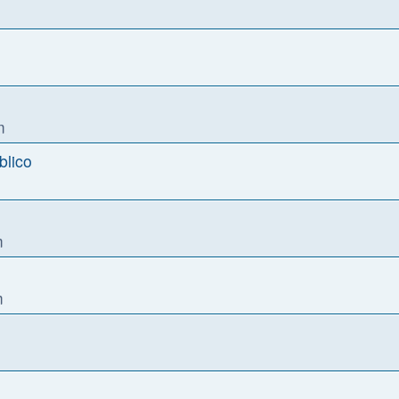
m
blico
m
m