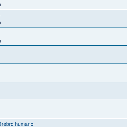
m
)
m
m
cérebro humano