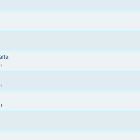
aria
m
m
m