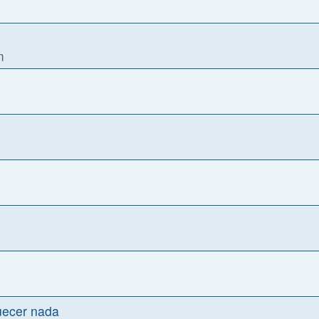
m
quecer nada