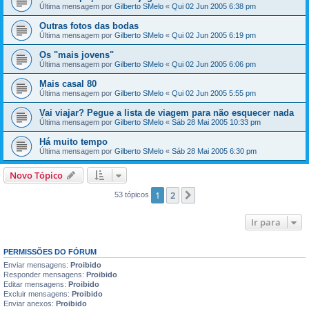
Última mensagem por
Gilberto SMelo
«
Qui 02 Jun 2005 6:38 pm
Outras fotos das bodas
Última mensagem por
Gilberto SMelo
«
Qui 02 Jun 2005 6:19 pm
Os "mais jovens"
Última mensagem por
Gilberto SMelo
«
Qui 02 Jun 2005 6:06 pm
Mais casal 80
Última mensagem por
Gilberto SMelo
«
Qui 02 Jun 2005 5:55 pm
Vai viajar? Pegue a lista de viagem para não esquecer nada
Última mensagem por
Gilberto SMelo
«
Sáb 28 Mai 2005 10:33 pm
Há muito tempo
Última mensagem por
Gilberto SMelo
«
Sáb 28 Mai 2005 6:30 pm
Novo Tópico
1
2
Próximo
53 tópicos
Ir para
PERMISSÕES DO FÓRUM
Enviar mensagens:
Proibido
Responder mensagens:
Proibido
Editar mensagens:
Proibido
Excluir mensagens:
Proibido
Enviar anexos:
Proibido