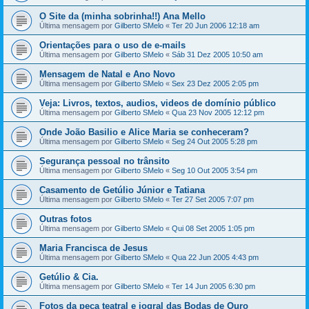
O Site da (minha sobrinha!!) Ana Mello
Última mensagem por
Gilberto SMelo
«
Ter 20 Jun 2006 12:18 am
Orientações para o uso de e-mails
Última mensagem por
Gilberto SMelo
«
Sáb 31 Dez 2005 10:50 am
Mensagem de Natal e Ano Novo
Última mensagem por
Gilberto SMelo
«
Sex 23 Dez 2005 2:05 pm
Veja: Livros, textos, audios, videos de domínio público
Última mensagem por
Gilberto SMelo
«
Qua 23 Nov 2005 12:12 pm
Onde João Basilio e Alice Maria se conheceram?
Última mensagem por
Gilberto SMelo
«
Seg 24 Out 2005 5:28 pm
Segurança pessoal no trânsito
Última mensagem por
Gilberto SMelo
«
Seg 10 Out 2005 3:54 pm
Casamento de Getúlio Júnior e Tatiana
Última mensagem por
Gilberto SMelo
«
Ter 27 Set 2005 7:07 pm
Outras fotos
Última mensagem por
Gilberto SMelo
«
Qui 08 Set 2005 1:05 pm
Maria Francisca de Jesus
Última mensagem por
Gilberto SMelo
«
Qua 22 Jun 2005 4:43 pm
Getúlio & Cia.
Última mensagem por
Gilberto SMelo
«
Ter 14 Jun 2005 6:30 pm
Fotos da peça teatral e jogral das Bodas de Ouro