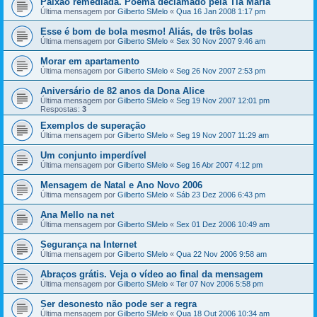
Paixão remediada. Poema declamado pela Tia Maria
Última mensagem por
Gilberto SMelo
«
Qua 16 Jan 2008 1:17 pm
Esse é bom de bola mesmo! Aliás, de três bolas
Última mensagem por
Gilberto SMelo
«
Sex 30 Nov 2007 9:46 am
Morar em apartamento
Última mensagem por
Gilberto SMelo
«
Seg 26 Nov 2007 2:53 pm
Aniversário de 82 anos da Dona Alice
Última mensagem por
Gilberto SMelo
«
Seg 19 Nov 2007 12:01 pm
Respostas:
3
Exemplos de superação
Última mensagem por
Gilberto SMelo
«
Seg 19 Nov 2007 11:29 am
Um conjunto imperdível
Última mensagem por
Gilberto SMelo
«
Seg 16 Abr 2007 4:12 pm
Mensagem de Natal e Ano Novo 2006
Última mensagem por
Gilberto SMelo
«
Sáb 23 Dez 2006 6:43 pm
Ana Mello na net
Última mensagem por
Gilberto SMelo
«
Sex 01 Dez 2006 10:49 am
Segurança na Internet
Última mensagem por
Gilberto SMelo
«
Qua 22 Nov 2006 9:58 am
Abraços grátis. Veja o vídeo ao final da mensagem
Última mensagem por
Gilberto SMelo
«
Ter 07 Nov 2006 5:58 pm
Ser desonesto não pode ser a regra
Última mensagem por
Gilberto SMelo
«
Qua 18 Out 2006 10:34 am