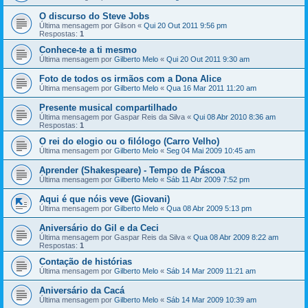
O discurso do Steve Jobs
Última mensagem por
Gilson
«
Qui 20 Out 2011 9:56 pm
Respostas:
1
Conhece-te a ti mesmo
Última mensagem por
Gilberto Melo
«
Qui 20 Out 2011 9:30 am
Foto de todos os irmãos com a Dona Alice
Última mensagem por
Gilberto Melo
«
Qua 16 Mar 2011 11:20 am
Presente musical compartilhado
Última mensagem por
Gaspar Reis da Silva
«
Qui 08 Abr 2010 8:36 am
Respostas:
1
O rei do elogio ou o filólogo (Carro Velho)
Última mensagem por
Gilberto Melo
«
Seg 04 Mai 2009 10:45 am
Aprender (Shakespeare) - Tempo de Páscoa
Última mensagem por
Gilberto Melo
«
Sáb 11 Abr 2009 7:52 pm
Aqui é que nóis veve (Giovani)
Última mensagem por
Gilberto Melo
«
Qua 08 Abr 2009 5:13 pm
Aniversário do Gil e da Ceci
Última mensagem por
Gaspar Reis da Silva
«
Qua 08 Abr 2009 8:22 am
Respostas:
1
Contação de histórias
Última mensagem por
Gilberto Melo
«
Sáb 14 Mar 2009 11:21 am
Aniversário da Cacá
Última mensagem por
Gilberto Melo
«
Sáb 14 Mar 2009 10:39 am