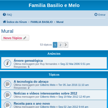
Familia Basilio e Melo
FAQ
Entrar
Índice do fórum
FAMILIA BASILIO
Mural
Mural
Novo Tópico
1
2
Próximo
53 tópicos
Anúncios
Árvore genealógica
Última mensagem por
Ruy fernandes
«
Seg 22 Mai 2006 5:51 pm
Respostas:
5
Tópicos
A tecnologia do abraço
Última mensagem por
Gilberto Melo
«
Ter 05 Jan 2016 11:10 am
Respostas:
2
Notícias e vídeos interessantes sobre 2012
Última mensagem por
Gilberto Melo
«
Seg 19 Mar 2012 12:40 pm
Receita para o ano novo
Última mensagem por
Gilberto Melo
«
Seg 02 Jan 2012 9:44 am