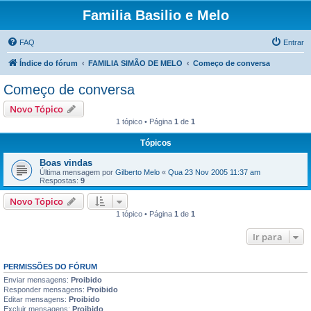
Familia Basilio e Melo
FAQ
Entrar
Índice do fórum
FAMILIA SIMÃO DE MELO
Começo de conversa
Começo de conversa
Novo Tópico
1 tópico • Página
1
de
1
Tópicos
Boas vindas
Última mensagem por
Gilberto Melo
«
Qua 23 Nov 2005 11:37 am
Respostas:
9
Novo Tópico
1 tópico • Página
1
de
1
Ir para
PERMISSÕES DO FÓRUM
Enviar mensagens:
Proibido
Responder mensagens:
Proibido
Editar mensagens:
Proibido
Excluir mensagens:
Proibido