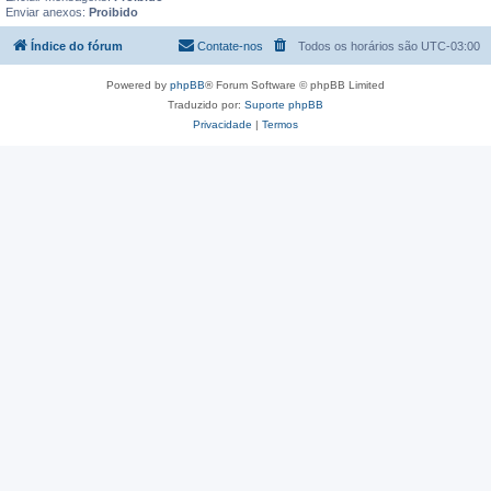
Enviar anexos:
Proibido
Índice do fórum
Contate-nos
Todos os horários são
UTC-03:00
Powered by
phpBB
® Forum Software © phpBB Limited
Traduzido por:
Suporte phpBB
Privacidade
|
Termos