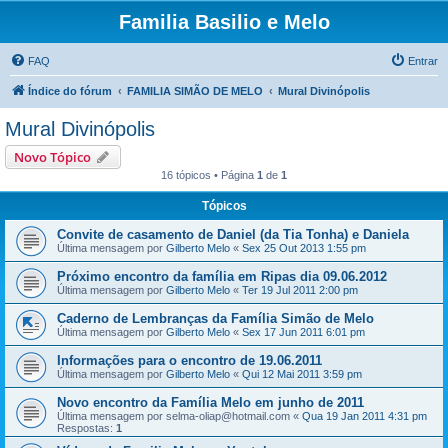
Familia Basilio e Melo
FAQ
Entrar
Índice do fórum
FAMILIA SIMÃO DE MELO
Mural Divinópolis
Mural Divinópolis
Novo Tópico
16 tópicos • Página
1
de
1
Tópicos
Convite de casamento de Daniel (da Tia Tonha) e Daniela
Última mensagem por
Gilberto Melo
«
Sex 25 Out 2013 1:55 pm
Próximo encontro da família em Ripas dia 09.06.2012
Última mensagem por
Gilberto Melo
«
Ter 19 Jul 2011 2:00 pm
Caderno de Lembranças da Família Simão de Melo
Última mensagem por
Gilberto Melo
«
Sex 17 Jun 2011 6:01 pm
Informações para o encontro de 19.06.2011
Última mensagem por
Gilberto Melo
«
Qui 12 Mai 2011 3:59 pm
Novo encontro da Família Melo em junho de 2011
Última mensagem por
selma-oliap@hotmail.com
«
Qua 19 Jan 2011 4:31 pm
Respostas:
1