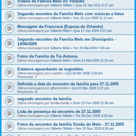
Vídeos da Familia Melo no Youtube
Última mensagem por
Gilberto SMelo
«
Qua 19 Jan 2011 8:17 am
Segundo encontro da Familia Melo com músicas e fotos
Última mensagem por
Gilberto Melo
«
Sex 19 Jun 2009 11:12 am
Mensagem da Francisca (Esposa do Orlando)
Última mensagem por
Gilberto Melo
«
Qua 17 Jun 2009 4:47 pm
Segundo encontro da Familia Melo em Divinópolis -
14/06/2009
Última mensagem por
Gilberto Melo
«
Ter 26 Mai 2009 7:03 pm
Fotos da Familia da Tia Antonia
Última mensagem por
Gilberto Melo
«
Dom 24 Mai 2009 11:23 am
Estamos aguardando as sugestões
Última mensagem por
Leandro
«
Qui 20 Abr 2006 2:59 pm
Respostas:
7
Definida a data do encontro da família para 27.11.2005
Última mensagem por
gilbertomelo
«
Qui 02 Mar 2006 5:22 pm
Respostas:
6
segundo encontro da familia
Última mensagem por
familia basilio
«
Dom 12 Fev 2006 11:40 am
Lista de presença do encontro de 27.11.2005
Última mensagem por
Gilberto SMelo
«
Ter 06 Dez 2005 4:02 pm
Fotos do encontro da família Simão de Melo - 27.11.2005
Última mensagem por
Gilberto SMelo
«
Sex 25 Nov 2005 6:39 pm