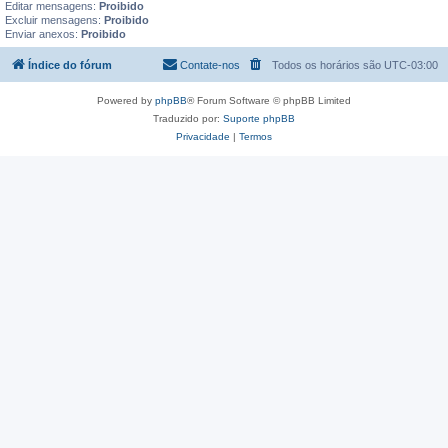
Editar mensagens:
Proibido
Excluir mensagens:
Proibido
Enviar anexos:
Proibido
Índice do fórum
Contate-nos
Todos os horários são
UTC-03:00
Powered by
phpBB
® Forum Software © phpBB Limited
Traduzido por:
Suporte phpBB
Privacidade
|
Termos