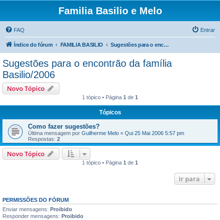
Familia Basilio e Melo
FAQ
Entrar
Índice do fórum
FAMILIA BASILIO
Sugestões para o encontrão da família Basilio/2006
Sugestões para o encontrão da família
Basilio/2006
Novo Tópico
1 tópico • Página
1
de
1
Tópicos
Como fazer sugestões?
Última mensagem por
Guilherme Melo
«
Qui 25 Mai 2006 5:57 pm
Respostas:
2
Novo Tópico
1 tópico • Página
1
de
1
Ir para
PERMISSÕES DO FÓRUM
Enviar mensagens:
Proibido
Responder mensagens:
Proibido