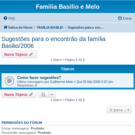
Familia Basilio e Melo
FAQ
Entrar
Índice do fórum
FAMILIA BASILIO
Sugestões para o encontrão da família Basilio/2006
Sugestões para o encontrão da família
Basilio/2006
Novo Tópico
1 tópico • Página
1
de
1
Tópicos
Como fazer sugestões?
Última mensagem por
Guilherme Melo
«
Qui 25 Mai 2006 5:57 pm
Respostas:
2
Novo Tópico
1 tópico • Página
1
de
1
Ir para
PERMISSÕES DO FÓRUM
Enviar mensagens:
Proibido
Responder mensagens:
Proibido