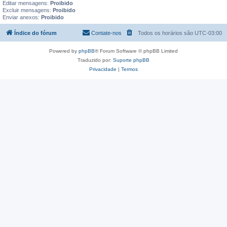
Editar mensagens:
Proibido
Excluir mensagens:
Proibido
Enviar anexos:
Proibido
Índice do fórum
Contate-nos
Todos os horários são
UTC-03:00
Powered by
phpBB
® Forum Software © phpBB Limited
Traduzido por:
Suporte phpBB
Privacidade
|
Termos