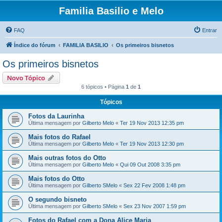
Familia Basilio e Melo
FAQ
Entrar
Índice do fórum
FAMILIA BASILIO
Os primeiros bisnetos
Os primeiros bisnetos
Novo Tópico
6 tópicos • Página
1
de
1
Tópicos
Fotos da Laurinha
Última mensagem por
Gilberto Melo
«
Ter 19 Nov 2013 12:35 pm
Mais fotos do Rafael
Última mensagem por
Gilberto Melo
«
Ter 19 Nov 2013 12:30 pm
Mais outras fotos do Otto
Última mensagem por
Gilberto Melo
«
Qui 09 Out 2008 3:35 pm
Mais fotos do Otto
Última mensagem por
Gilberto SMelo
«
Sex 22 Fev 2008 1:48 pm
O segundo bisneto
Última mensagem por
Gilberto SMelo
«
Sex 23 Nov 2007 1:59 pm
Fotos do Rafael com a Dona Alice Maria