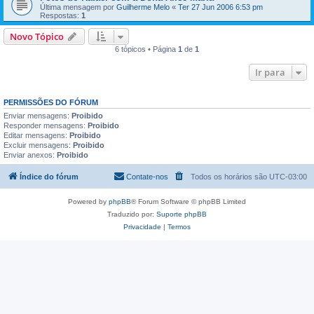
Última mensagem por
Guilherme Melo
«
Ter 27 Jun 2006 6:53 pm
Respostas:
1
Novo Tópico
6 tópicos • Página
1
de
1
Ir para
PERMISSÕES DO FÓRUM
Enviar mensagens:
Proibido
Responder mensagens:
Proibido
Editar mensagens:
Proibido
Excluir mensagens:
Proibido
Enviar anexos:
Proibido
Índice do fórum
Contate-nos
Todos os horários são
UTC-03:00
Powered by
phpBB
® Forum Software © phpBB Limited
Traduzido por:
Suporte phpBB
Privacidade
|
Termos