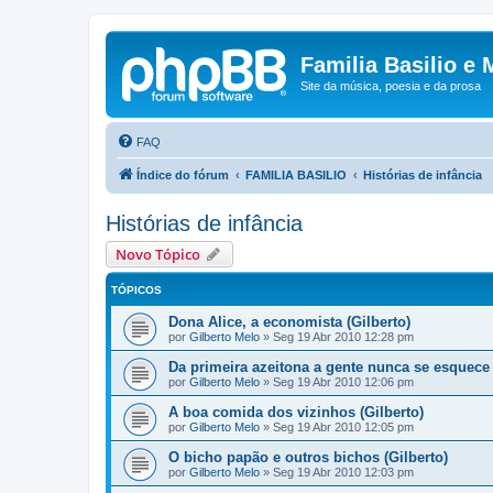
Familia Basilio e 
Site da música, poesia e da prosa
FAQ
Índice do fórum
FAMILIA BASILIO
Histórias de infância
Histórias de infância
Novo Tópico
TÓPICOS
Dona Alice, a economista (Gilberto)
por
Gilberto Melo
»
Seg 19 Abr 2010 12:28 pm
Da primeira azeitona a gente nunca se esquece 
por
Gilberto Melo
»
Seg 19 Abr 2010 12:06 pm
A boa comida dos vizinhos (Gilberto)
por
Gilberto Melo
»
Seg 19 Abr 2010 12:05 pm
O bicho papão e outros bichos (Gilberto)
por
Gilberto Melo
»
Seg 19 Abr 2010 12:03 pm