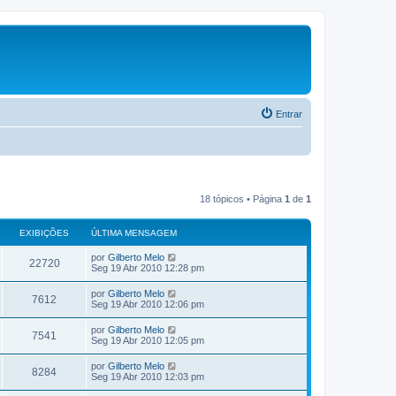
Entrar
18 tópicos • Página
1
de
1
EXIBIÇÕES
ÚLTIMA MENSAGEM
por
Gilberto Melo
22720
Seg 19 Abr 2010 12:28 pm
por
Gilberto Melo
7612
Seg 19 Abr 2010 12:06 pm
por
Gilberto Melo
7541
Seg 19 Abr 2010 12:05 pm
por
Gilberto Melo
8284
Seg 19 Abr 2010 12:03 pm