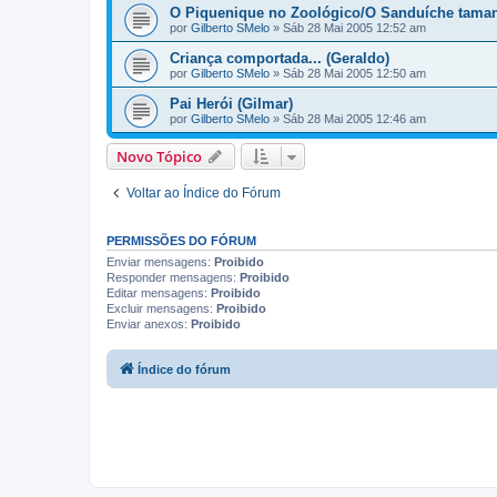
O Piquenique no Zoológico/O Sanduíche tamanho
por
Gilberto SMelo
»
Sáb 28 Mai 2005 12:52 am
Criança comportada... (Geraldo)
por
Gilberto SMelo
»
Sáb 28 Mai 2005 12:50 am
Pai Herói (Gilmar)
por
Gilberto SMelo
»
Sáb 28 Mai 2005 12:46 am
Novo Tópico
Voltar ao Índice do Fórum
PERMISSÕES DO FÓRUM
Enviar mensagens:
Proibido
Responder mensagens:
Proibido
Editar mensagens:
Proibido
Excluir mensagens:
Proibido
Enviar anexos:
Proibido
Índice do fórum