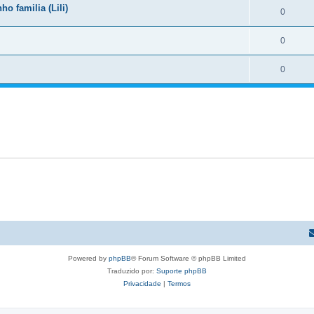
 familia (Lili)
0
0
0
Powered by
phpBB
® Forum Software © phpBB Limited
Traduzido por:
Suporte phpBB
Privacidade
|
Termos