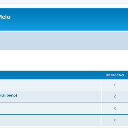
Melo
RESPOSTAS
0
(Gilberto)
0
0
0