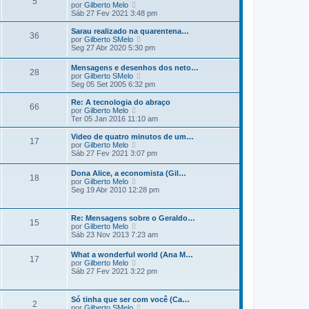
5
l
e
V
por
Gilberto Melo
e
t
m
e
Sáb 27 Fev 2021 3:48 pm
n
i
r
s
m
ú
Sarau realizado na quarentena…
a
36
a
l
V
por
Gilberto SMelo
g
m
t
e
Seg 27 Abr 2020 5:30 pm
e
e
i
r
m
n
m
ú
Mensagens e desenhos dos neto…
s
a
28
l
V
por
Gilberto SMelo
a
m
t
e
Seg 05 Set 2005 6:32 pm
g
e
i
r
e
n
m
ú
Re: A tecnologia do abraço
m
s
a
66
l
V
por
Gilberto Melo
a
m
t
e
Ter 05 Jan 2016 11:10 am
g
e
i
r
e
n
m
ú
Video de quatro minutos de um…
m
s
17
a
l
V
por
Gilberto Melo
a
m
t
e
Sáb 27 Fev 2021 3:07 pm
g
e
i
r
e
n
m
ú
m
Dona Alice, a economista (Gil…
s
a
18
l
V
por
Gilberto Melo
a
m
t
e
Seg 19 Abr 2010 12:28 pm
g
e
i
r
e
n
m
ú
m
s
a
l
a
Re: Mensagens sobre o Geraldo…
m
15
t
g
V
por
Gilberto Melo
e
i
e
e
Sáb 23 Nov 2013 7:23 am
n
m
m
r
s
a
ú
a
What a wonderful world (Ana M…
m
17
l
g
V
por
Gilberto Melo
e
t
e
e
Sáb 27 Fev 2021 3:22 pm
n
i
m
r
s
m
ú
a
a
l
g
Só tinha que ser com você (Ca…
m
2
t
e
V
por
Gilberto SMelo
e