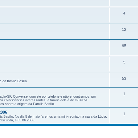
4
12
95
5
53
da familia Basilio.
1
Paulo-SP. Conversei com ele por telefone e não encontramos, por
há coincidências interessantes, a familia dele é de músicos.
es sobre a origem da Familia Basilio.
2006
1
a Basilio. No dia 5 de maio faremos uma mini-reunião na casa da Lúcia,
discutida, é 03.06.2006.