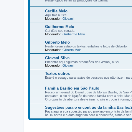
Neste tópico estão as produções da Camila
Cecilia Melo
Aqui fala a Ceci.
Moderador:
Giovani
Guilherme Melo
Gui dá o seu recado.
Moderador:
Guilherme Melo
Gilberto Melo
Neste fórum estão os textos, entalhes e fotos de Gilberto.
Moderador:
Gilberto Melo
Giovani Silva
Encontre aqui algumas produções do Giovani, o Boi
Moderador:
Giovani
Textos outros
Este é o espaço para textos de pessoas que não fazem parte 
Familia Basilio em São Paulo
Recebi um e-mail do Daniel José de Morais Basilio, de São 
enquanto, o elo de ligação da nossa familia com a dele. Mas 
O propósito da abertura deste item no site é trocar informaçõ
Sugestões para o encontrão da família Basilio/
Faça aqui a sua sugestão para o próximo encontrão da famíli
às 16 horas e a data sugerida para o encontrão, ainda a ser 