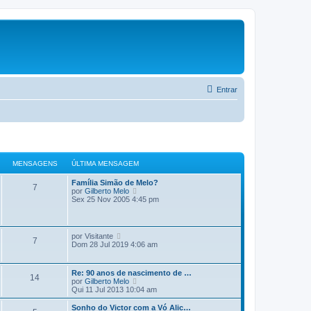
Entrar
MENSAGENS
ÚLTIMA MENSAGEM
Família Simão de Melo?
7
V
por
Gilberto Melo
e
Sex 25 Nov 2005 4:45 pm
r
ú
l
t
V
por
Visitante
7
i
e
Dom 28 Jul 2019 4:06 am
m
r
a
ú
m
l
Re: 90 anos de nascimento de …
e
14
t
V
por
Gilberto Melo
n
i
e
Qui 11 Jul 2013 10:04 am
s
m
r
a
a
ú
g
Sonho do Victor com a Vó Alic…
m