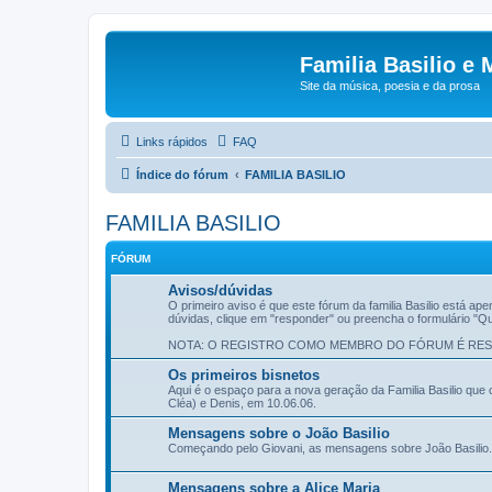
Familia Basilio e 
Site da música, poesia e da prosa
Links rápidos
FAQ
Índice do fórum
FAMILIA BASILIO
FAMILIA BASILIO
FÓRUM
Avisos/dúvidas
O primeiro aviso é que este fórum da familia Basilio está a
dúvidas, clique em "responder" ou preencha o formulário "Qu
NOTA: O REGISTRO COMO MEMBRO DO FÓRUM É REST
Os primeiros bisnetos
Aqui é o espaço para a nova geração da Familia Basilio que 
Cléa) e Denis, em 10.06.06.
Mensagens sobre o João Basilio
Começando pelo Giovani, as mensagens sobre João Basilio.
Mensagens sobre a Alice Maria