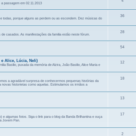
4
ez a passagem em 02.11.2013
36
ase todas, porque alguns as perdem ou as escondem. Dez músicas do
28
s de casados. As manifestações da familia estão neste fórum.
54
 e Alice, Lúcia, Neli)
12
lia Basilio, puxada da memória de Alzira, João Basilio, Alice Maria e
18
vemos a agradável surpresa de conhecermos pequenas histórias da
ra novas historietas como aquelas. Estimulamos os irmãos a
13
17
) e algumas fotos. Siga o link para o blog da Banda Brilhantina e ouça
ta Jovem Pan.
2