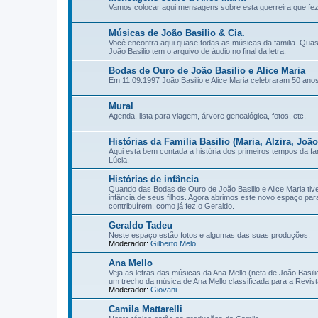
Vamos colocar aqui mensagens sobre esta guerreira que f
Músicas de João Basilio & Cia.
Você encontra aqui quase todas as músicas da familia. Qu
João Basilio tem o arquivo de áudio no final da letra.
Bodas de Ouro de João Basilio e Alice Maria
Em 11.09.1997 João Basilio e Alice Maria celebraram 50 ano
Mural
Agenda, lista para viagem, árvore genealógica, fotos, etc.
Histórias da Familia Basilio (Maria, Alzira, João
Aqui está bem contada a história dos primeiros tempos da fami
Lúcia.
Histórias de infância
Quando das Bodas de Ouro de João Basilio e Alice Maria ti
infância de seus filhos. Agora abrimos este novo espaço pa
contribuírem, como já fez o Geraldo.
Geraldo Tadeu
Neste espaço estão fotos e algumas das suas produções.
Moderador:
Gilberto Melo
Ana Mello
Veja as letras das músicas da Ana Mello (neta de João Basilio
um trecho da música de Ana Mello classificada para a Revis
Moderador:
Giovani
Camila Mattarelli