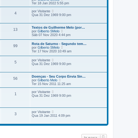
i
m
e
Ter 18 Jan 2022 5:55 pm
n
m
r
s
a
ú
V
a
por
Visitante
m
4
l
e
g
Qua 31 Dez 1969 9:00 pm
e
t
r
e
n
i
ú
m
s
m
l
a
Textos de Guilherme Melo (por…
a
13
t
g
V
por
Gilberto SMelo
m
i
e
e
Sáb 07 Nov 2020 4:44 pm
e
m
m
r
n
a
ú
s
Rota de Saturno - Segundo tem…
m
99
l
a
V
por
Gilberto SMelo
e
t
g
e
Ter 17 Nov 2020 10:49 am
n
i
e
r
s
m
m
ú
a
V
por
Visitante
a
5
l
g
e
Qua 31 Dez 1969 9:00 pm
m
t
e
r
e
i
m
ú
n
m
l
s
Doenças - Seu Corpo Envia Sin…
a
56
t
a
V
por
Gilberto Melo
m
i
g
e
Ter 15 Nov 2011 11:25 am
e
m
e
r
n
a
m
ú
V
s
por
Visitante
m
1
l
e
a
Qua 31 Dez 1969 9:00 pm
e
t
r
g
n
i
ú
e
s
m
l
m
a
a
t
g
V
por
Visitante
m
3
i
e
e
Qua 19 Jan 2011 4:09 pm
e
m
m
r
n
a
ú
s
m
l
a
e
t
g
n
i
e
s
Ir para
m