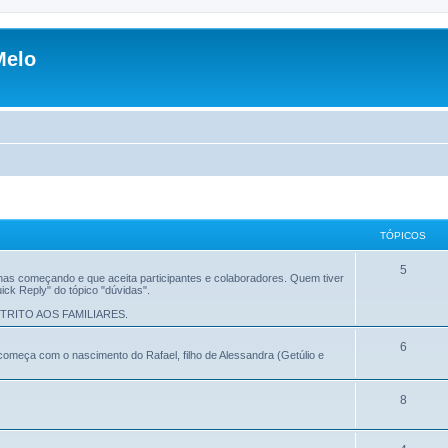
Melo
TÓPICOS
5
penas começando e que aceita participantes e colaboradores. Quem tiver
ick Reply" do tópico "dúvidas".
RITO AOS FAMILIARES.
6
começa com o nascimento do Rafael, filho de Alessandra (Getúlio e
8