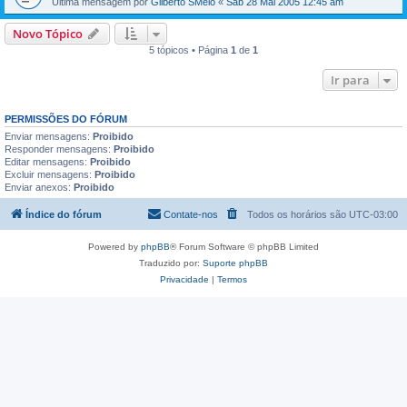
Última mensagem por
Gilberto SMelo
«
Sáb 28 Mai 2005 12:45 am
Novo Tópico
5 tópicos • Página
1
de
1
Ir para
PERMISSÕES DO FÓRUM
Enviar mensagens:
Proibido
Responder mensagens:
Proibido
Editar mensagens:
Proibido
Excluir mensagens:
Proibido
Enviar anexos:
Proibido
Índice do fórum
Contate-nos
Todos os horários são
UTC-03:00
Powered by
phpBB
® Forum Software © phpBB Limited
Traduzido por:
Suporte phpBB
Privacidade
|
Termos