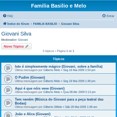
Familia Basilio e Melo
FAQ
Entrar
Índice do fórum
FAMILIA BASILIO
Giovani Silva
Giovani Silva
Moderador:
Giovani
Novo Tópico
5 tópicos • Página
1
de
1
Tópicos
Isto é simplesmente mágico (Giovani, sobre a família)
Última mensagem por
Gilberto Melo
«
Seg 18 Mai 2009 1:54 pm
O Pudim (Giovani)
Última mensagem por
Gilberto Melo
«
Seg 18 Mai 2009 1:48 pm
Aqui é que nóis veve (Giovani)
Última mensagem por
Gilberto Melo
«
Qua 08 Abr 2009 5:13 pm
Tem neném (Música do Giovani para a peça teatral das
Bodas)
Última mensagem por
Gilberto SMelo
«
Sáb 28 Mai 2005 1:08 am
João e Alice (Giovani)