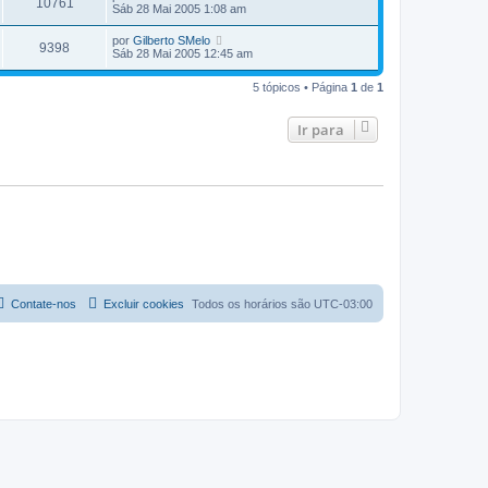
10761
Sáb 28 Mai 2005 1:08 am
por
Gilberto SMelo
9398
Sáb 28 Mai 2005 12:45 am
5 tópicos • Página
1
de
1
Ir para
Contate-nos
Excluir cookies
Todos os horários são
UTC-03:00