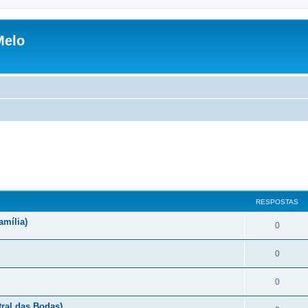
Melo
RESPOSTAS
amília)
0
0
0
ral das Bodas)