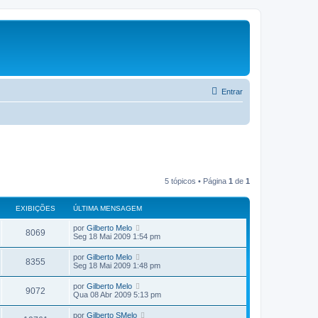
Entrar
5 tópicos • Página
1
de
1
EXIBIÇÕES
ÚLTIMA MENSAGEM
por
Gilberto Melo
8069
Seg 18 Mai 2009 1:54 pm
por
Gilberto Melo
8355
Seg 18 Mai 2009 1:48 pm
por
Gilberto Melo
9072
Qua 08 Abr 2009 5:13 pm
por
Gilberto SMelo