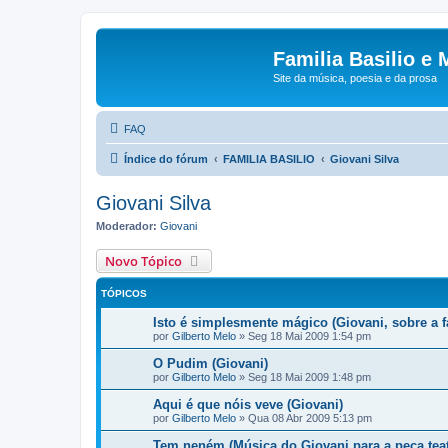
Familia Basilio e 
Site da música, poesia e da prosa
FAQ
Índice do fórum
FAMILIA BASILIO
Giovani Silva
Giovani Silva
Moderador:
Giovani
Novo Tópico
TÓPICOS
Isto é simplesmente mágico (Giovani, sobre a f
por
Gilberto Melo
»
Seg 18 Mai 2009 1:54 pm
O Pudim (Giovani)
por
Gilberto Melo
»
Seg 18 Mai 2009 1:48 pm
Aqui é que nóis veve (Giovani)
por
Gilberto Melo
»
Qua 08 Abr 2009 5:13 pm
Tem neném (Música do Giovani para a peça teat