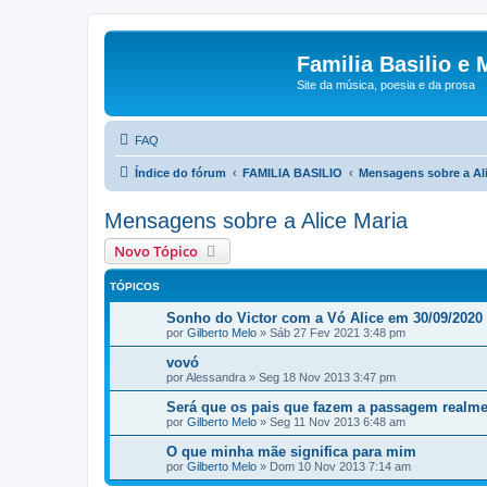
Familia Basilio e 
Site da música, poesia e da prosa
FAQ
Índice do fórum
FAMILIA BASILIO
Mensagens sobre a Ali
Mensagens sobre a Alice Maria
Novo Tópico
TÓPICOS
Sonho do Victor com a Vó Alice em 30/09/2020
por
Gilberto Melo
»
Sáb 27 Fev 2021 3:48 pm
vovó
por
Alessandra
»
Seg 18 Nov 2013 3:47 pm
Será que os pais que fazem a passagem realme
por
Gilberto Melo
»
Seg 11 Nov 2013 6:48 am
O que minha mãe significa para mim
por
Gilberto Melo
»
Dom 10 Nov 2013 7:14 am