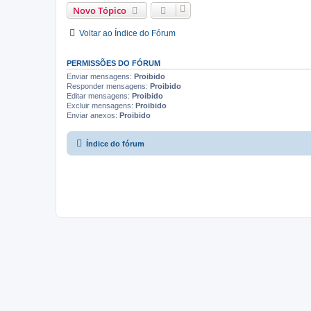
Novo Tópico
Voltar ao Índice do Fórum
PERMISSÕES DO FÓRUM
Enviar mensagens:
Proibido
Responder mensagens:
Proibido
Editar mensagens:
Proibido
Excluir mensagens:
Proibido
Enviar anexos:
Proibido
Índice do fórum