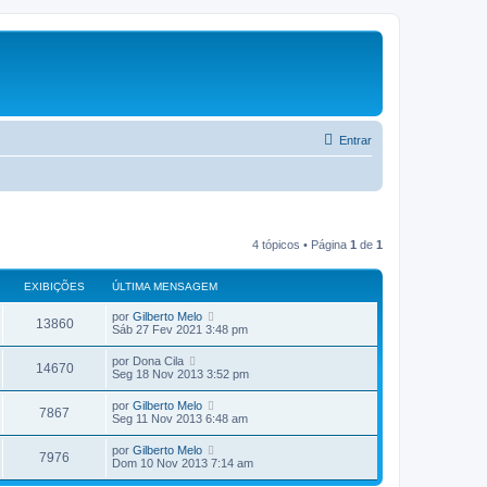
Entrar
4 tópicos • Página
1
de
1
EXIBIÇÕES
ÚLTIMA MENSAGEM
por
Gilberto Melo
13860
Sáb 27 Fev 2021 3:48 pm
por
Dona Cila
14670
Seg 18 Nov 2013 3:52 pm
por
Gilberto Melo
7867
Seg 11 Nov 2013 6:48 am
por
Gilberto Melo
7976
Dom 10 Nov 2013 7:14 am