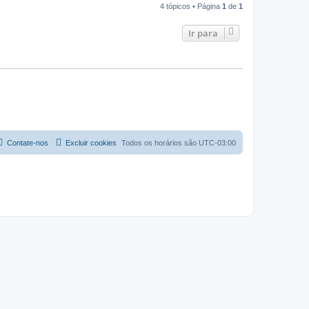
4 tópicos • Página
1
de
1
Ir para
Contate-nos
Excluir cookies
Todos os horários são
UTC-03:00