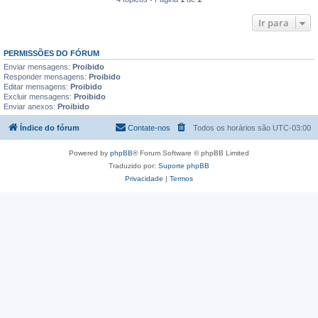
Ir para
PERMISSÕES DO FÓRUM
Enviar mensagens:
Proibido
Responder mensagens:
Proibido
Editar mensagens:
Proibido
Excluir mensagens:
Proibido
Enviar anexos:
Proibido
Índice do fórum
Contate-nos
Todos os horários são
UTC-03:00
Powered by
phpBB
® Forum Software © phpBB Limited
Traduzido por:
Suporte phpBB
Privacidade
|
Termos