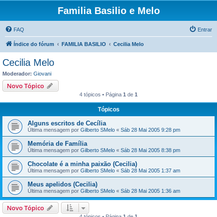
Familia Basilio e Melo
FAQ
Entrar
Índice do fórum
FAMILIA BASILIO
Cecilia Melo
Cecilia Melo
Moderador:
Giovani
Novo Tópico
4 tópicos • Página
1
de
1
Tópicos
Alguns escritos de Cecília
Última mensagem por
Gilberto SMelo
«
Sáb 28 Mai 2005 9:28 pm
Memória de Família
Última mensagem por
Gilberto SMelo
«
Sáb 28 Mai 2005 8:38 pm
Chocolate é a minha paixão (Cecilia)
Última mensagem por
Gilberto SMelo
«
Sáb 28 Mai 2005 1:37 am
Meus apelidos (Cecilia)
Última mensagem por
Gilberto SMelo
«
Sáb 28 Mai 2005 1:36 am
Novo Tópico
4 tópicos • Página
1
de
1