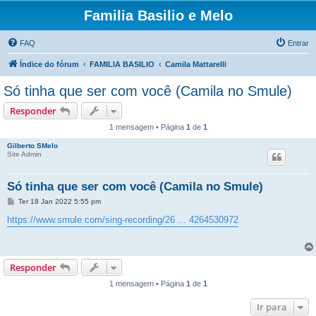
Familia Basilio e Melo
FAQ
Entrar
Índice do fórum
FAMILIA BASILIO
Camila Mattarelli
Só tinha que ser com você (Camila no Smule)
Responder
1 mensagem • Página
1
de
1
Gilberto SMelo
Site Admin
Só tinha que ser com você (Camila no Smule)
M
Ter 18 Jan 2022 5:55 pm
e
n
https://www.smule.com/sing-recording/26 ... 4264530972
s
a
g
e
m
Responder
1 mensagem • Página
1
de
1
Ir para