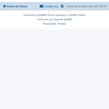
Índice do fórum
Contate-nos
Todos os horários são
UTC-03:00
Powered by
phpBB
® Forum Software © phpBB Limited
Traduzido por:
Suporte phpBB
Privacidade
|
Termos