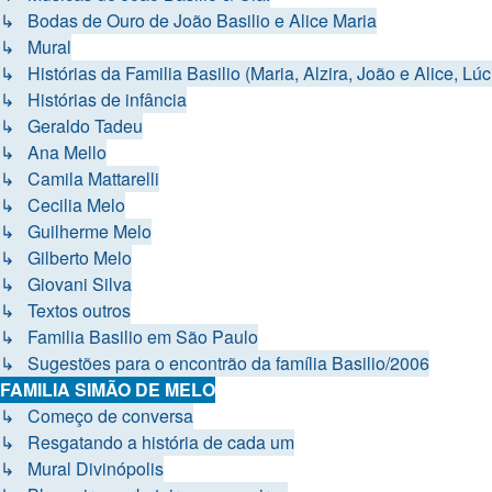
↳ Bodas de Ouro de João Basilio e Alice Maria
↳ Mural
↳ Histórias da Familia Basilio (Maria, Alzira, João e Alice, Lúci
↳ Histórias de infância
↳ Geraldo Tadeu
↳ Ana Mello
↳ Camila Mattarelli
↳ Cecilia Melo
↳ Guilherme Melo
↳ Gilberto Melo
↳ Giovani Silva
↳ Textos outros
↳ Familia Basilio em São Paulo
↳ Sugestões para o encontrão da família Basilio/2006
FAMILIA SIMÃO DE MELO
↳ Começo de conversa
↳ Resgatando a história de cada um
↳ Mural Divinópolis