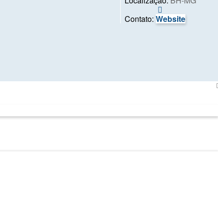
Localização:
BH-MG
Contato
Gilberto
Contato:
Website
Melo