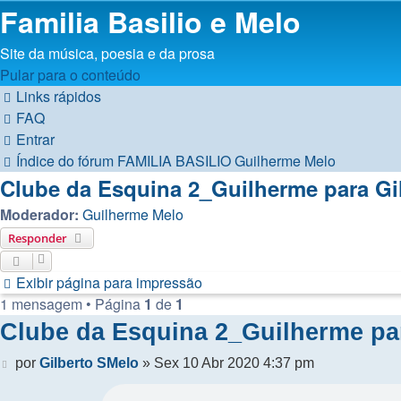
Familia Basilio e Melo
Site da música, poesia e da prosa
Pular para o conteúdo
Links rápidos
FAQ
Entrar
Índice do fórum
FAMILIA BASILIO
Guilherme Melo
Clube da Esquina 2_Guilherme para Gil
Moderador:
Guilherme Melo
Responder
Exibir página para impressão
1 mensagem • Página
1
de
1
Clube da Esquina 2_Guilherme par
Mensagem
por
Gilberto SMelo
»
Sex 10 Abr 2020 4:37 pm