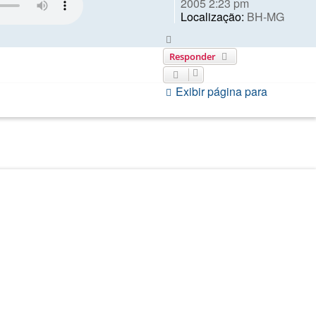
2005 2:23 pm
Localização:
BH-MG
Voltar
ao
Responder
topo
Exibir página para