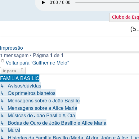
Clube da Esq
(5
impressão
1 mensagem • Página
1
de
1
Voltar para “Guilherme Melo”
Ir para
FAMILIA BASILIO
↳ Avisos/dúvidas
↳ Os primeiros bisnetos
↳ Mensagens sobre o João Basilio
↳ Mensagens sobre a Alice Maria
↳ Músicas de João Basilio & Cia.
↳ Bodas de Ouro de João Basilio e Alice Maria
↳ Mural
↳ Histórias da Familia Basilio (Maria, Alzira, João e Alice, Lúci