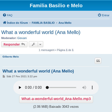
Familia Basilio e Melo
FAQ
Entrar
Índice do fórum
FAMILIA BASILIO
Ana Mello
What a wonderful world (Ana Mello)
Moderador:
Giovani
Responder
1 mensagem • Página
1
de
1
Gilberto Melo
What a wonderful world (Ana Mello)
M
Sáb 27 Fev 2021 3:22 pm
e
n
s
a
g
e
m
What-a-wonderful-world_Ana-Mello.mp3
(2.06 MiB) Baixado 3043 vezes