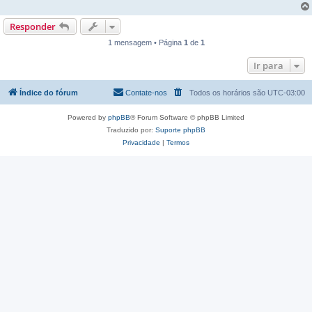
Responder
1 mensagem • Página
1
de
1
Ir para
Índice do fórum
Contate-nos
Todos os horários são
UTC-03:00
Powered by
phpBB
® Forum Software © phpBB Limited
Traduzido por:
Suporte phpBB
Privacidade
|
Termos