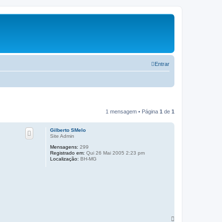
Entrar
1 mensagem • Página
1
de
1
Gilberto SMelo
Site Admin
Mensagens:
299
Registrado em:
Qui 26 Mai 2005 2:23 pm
Localização:
BH-MG
V