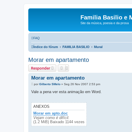
Familia Basilio e 
Site da música, poesia e da prosa
FAQ
Índice do fórum
FAMILIA BASILIO
Mural
Morar em apartamento
Responder
Morar em apartamento
M
por
Gilberto SMelo
»
Seg 26 Nov 2007 2:53 pm
e
n
Vale a pena ver esta animação em Word.
s
a
g
e
ANEXOS
m
Morar em apto.doc
Vejam como é difícil.
(1.2 MiB) Baixado 1144 vezes